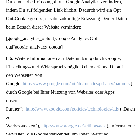
Du kannst die Erfassung durch Google Analytics verhindern,
indem Du auf folgenden Link klickst. Dadurch wird ein Opt-
Out-Cookie gesetzt, das die zukünftige Erfassung Deiner Daten
beim Besuch dieser Website verhindert:
[google_analytics_optout]Google Analytics Opt-
out[/google_analytics_optout]
8.6. Weitere Informationen zur Datennutzung durch Google,
Einstellungs- und Widerspruchsmöglichkeiten erfährst Du auf
den Webseiten von
Google:
https://www.google.com/intl/de/policies/privacy/partners
(„
durch Google bei Ihrer Nutzung von Websites oder Apps
unserer
Partner“),
http://www.google.com/policies/technologies/ads
(„Daten
zu
Werbezwecken“),
http://www.google.de/settings/ads
(„Informatione
verwalten, die Google verwendet, um Ihnen Werbung