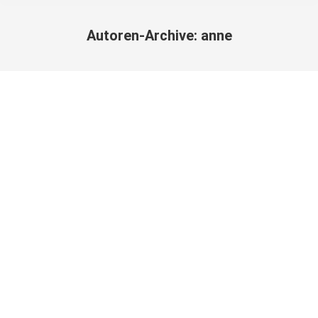
Autoren-Archive:
anne
Sie befinden sich hier: