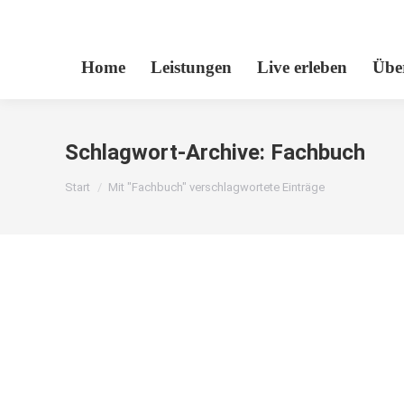
Home
Leistungen
Live erleben
Übe
Schlagwort-Archive:
Fachbuch
Sie befinden sich hier:
Start
Mit "Fachbuch" verschlagwortete Einträge