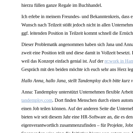
hierzu füllen ganze Regale im Buchhandel.
Ich erlebe in meinem Freundes- und Bekanntenkreis, dass es f
Wunsch nach Teilzeit stößt jedoch nicht in allen Unterneh
ggf. leitenden Position in Teilzeit kommt schnell die Ernüch
Dieser Problematik angenommen haben sich Jana und Ann
zweit eine Position teilt und diese damit in Vollzeit besetz
weil das Konzept einfach genial ist. Auf der
re:work in Ha
Gespräch mit den beiden möchte ich euch sehr ans Herz legen
Hallo Anna, hallo Jana, stellt Tandemploy doch bitte kurz v
Anna: Tandemploy unterstützt Unternehmen flexible Arbeit
tandemploy.com
. Dort finden Menschen durch einen automa
einen Job teilen können. Auf der anderen Seite die Unter
bieten wir seit diesem Jahr eine HR-Software an, die es de
eigenverantwortlich zusammenzufinden – für Projekte, Jobr