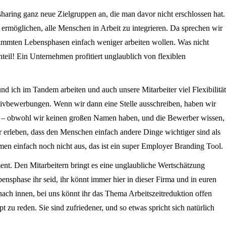
ring ganz neue Zielgruppen an, die man davor nicht erschlossen hat.
s ermöglichen, alle Menschen in Arbeit zu integrieren. Da sprechen wir
timmten Lebensphasen einfach weniger arbeiten wollen. Was nicht
eil! Ein Unternehmen profitiert unglaublich von flexiblen
nd ich im Tandem arbeiten und auch unsere Mitarbeiter viel Flexibilität
ativbewerbungen. Wenn wir dann eine Stelle ausschreiben, haben wir
en – obwohl wir keinen großen Namen haben, und die Bewerber wissen,
r erleben, dass den Menschen einfach andere Dinge wichtiger sind als
men einfach noch nicht aus, das ist ein super Employer Branding Tool.
ment. Den Mitarbeitern bringt es eine unglaubliche Wertschätzung
nsphase ihr seid, ihr könnt immer hier in dieser Firma und in euren
 nach innen, bei uns könnt ihr das Thema Arbeitszeitreduktion offen
 zu reden. Sie sind zufriedener, und so etwas spricht sich natürlich