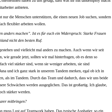
. Unternehmen haben zu uns gesagt, dass was ihr mit tandemploy macht
itarbeiter anbieten.
ht nur die Menschen unterstützen, die einen neuen Job suchen, sondern
ach flexibler arbeiten wollen.
uen anders machen”. Ist es für euch ein Widerspruch: Starke Frauen
chland nicht den besten Ruf.
ugestehen und vielleicht mal anders zu machen. Auch wenn wir seit
en, wie gerade jetzt, sollten wir mal hinterfragen, ob es denn so
ach viel stärker sind, wenn sie weniger arbeiten, sie sind
 Jana und ich ganz stark in unserem Tandem merken, egal ob ich in
beiten, als im Tandem. Durch das Team und dadurch, dass wir uns beide
nsere Schwächen werden ausgeglichen. Das ist großartig. Ich glaube,
noch stärker werden.
harer mitbringen?
man muss Lust auf Teamwork haben. Das typische Asphatier, so ein