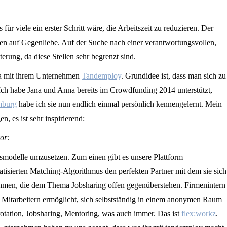
ür viele ein erster Schritt wäre, die Arbeitszeit zu reduzieren. Der
men auf Gegenliebe. Auf der Suche nach einer verantwortungsvollen,
terung, da diese Stellen sehr begrenzt sind.
a mit ihrem Unternehmen
Tandemploy
. Grundidee ist, dass man sich zu
t. Ich habe Jana und Anna bereits im Crowdfunding 2014 unterstützt,
mburg
habe ich sie nun endlich einmal persönlich kennengelernt. Mein
, es ist sehr inspirierend:
or:
smodelle umzusetzen. Zum einen gibt es unsere Plattform
tisierten Matching-Algorithmus den perfekten Partner mit dem sie sich
nehmen, die dem Thema Jobsharing offen gegenüberstehen. Firmenintern
n Mitarbeitern ermöglicht, sich selbstständig in einem anonymen Raum
otation, Jobsharing, Mentoring, was auch immer. Das ist
flex:workz
.