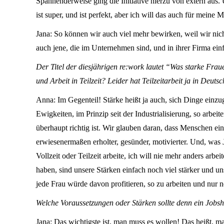
Spannenderweise ging die Initiative hierzu von extern aus
ist super, und ist perfekt, aber ich will das auch für meine M
Jana: So können wir auch viel mehr bewirken, weil wir nic
auch jene, die im Unternehmen sind, und in ihrer Firma einf
Der Titel der diesjährigen re:work lautet “Was starke Fra
und Arbeit in Teilzeit? Leider hat Teilzeitarbeit ja in Deuts
Anna: Im Gegenteil! Stärke heißt ja auch, sich Dinge einz
Ewigkeiten, im Prinzip seit der Industrialisierung, so arbeit
überhaupt richtig ist. Wir glauben daran, dass Menschen einf
erwiesenermaßen erholter, gesünder, motivierter. Und, was
Vollzeit oder Teilzeit arbeite, ich will nie mehr anders ar
haben, sind unsere Stärken einfach noch viel stärker und u
jede Frau würde davon profitieren, so zu arbeiten und nur 
Welche Voraussetzungen oder Stärken sollte denn ein Jobs
Jana: Das wichtigste ist, man muss es wollen! Das heißt, 