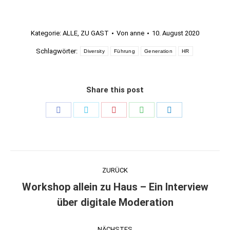
Kategorie:
ALLE
,
ZU GAST
Von
anne
10. August 2020
Schlagwörter:
Diversity
Führung
Generation
HR
Share this post
Teilen
Teilen
Teilen
Teilen
Teilen
Schaltflächen
Schaltflächen
Schaltflächen
Schaltflächen
Schaltflächen
Kommentarnavigation
ZURÜCK
Workshop allein zu Haus – Ein Interview
Vorheriger
über digitale Moderation
Beitrag:
NÄCHSTES