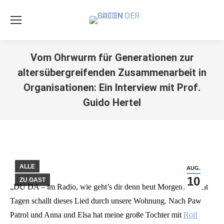
Vom Ohrwurm für Generationen zur
altersübergreifenden Zusammenarbeit in
Organisationen: Ein Interview mit Prof.
Guido Hertel
Sie befinden sich hier:
ALLE
AUG.
10
ZU GAST
„DU DA – im Radio, wie geht’s dir denn heut Morgen?“ – seit
Tagen schallt dieses Lied durch unsere Wohnung. Nach Paw
Patrol und Anna und Elsa hat meine große Tochter mit
Rolf