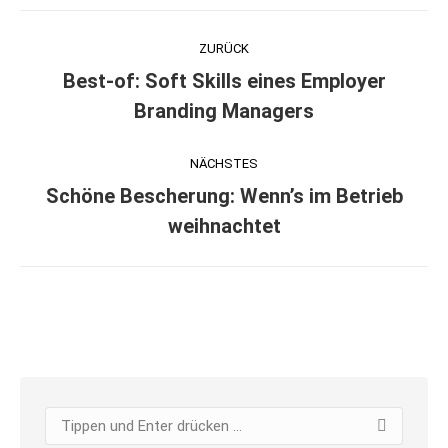
Kommentarnavigation
ZURÜCK
Best-of: Soft Skills eines Employer
Vorheriger
Branding Managers
Beitrag:
NÄCHSTES
Schöne Bescherung: Wenn’s im Betrieb
Nächster
weihnachtet
Beitrag:
Search: