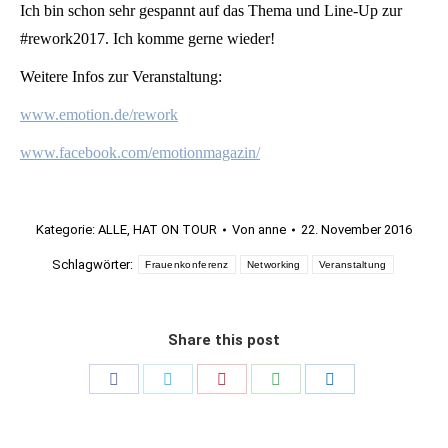
Ich bin schon sehr gespannt auf das Thema und Line-Up zur
#rework2017. Ich komme gerne wieder!
Weitere Infos zur Veranstaltung:
www.emotion.de/rework
www.facebook.com/emotionmagazin/
Kategorie:
ALLE
,
HAT ON TOUR
Von
anne
22. November 2016
Schlagwörter:
Frauenkonferenz
Networking
Veranstaltung
Share this post
Teilen
Teilen
Teilen
Teilen
Teilen
Schaltflächen
Schaltflächen
Schaltflächen
Schaltflächen
Schaltflächen